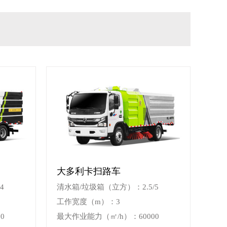
大多利卡扫路车
4
清水箱/垃圾箱（立方）：2.5/5
工作宽度（m）：3
0
最大作业能力（㎡/h）：60000