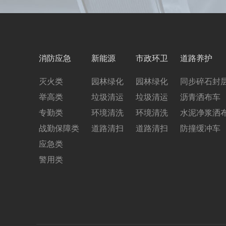
消防应急
新能源
市政环卫
道路养护
灭火类
园林绿化
园林绿化
同步碎石封
举高类
垃圾清运
垃圾清运
沥青洒布车
专勤类
环境清洗
环境清洗
水泥净浆洒
战勤保障类
道路清扫
道路清扫
防撞缓冲车
应急类
警用类