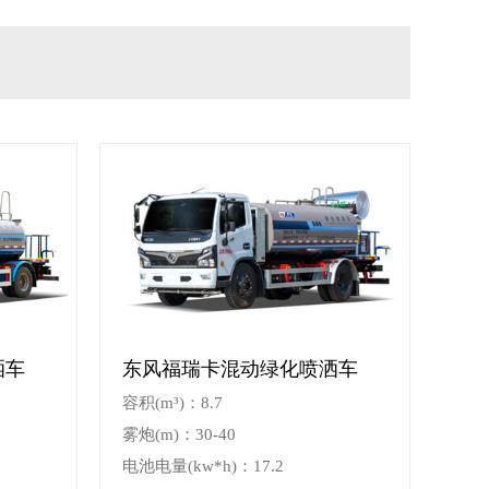
洒车
东风福瑞卡混动绿化喷洒车
容积(m³)：8.7
雾炮(m)：30-40
电池电量(kw*h)：17.2