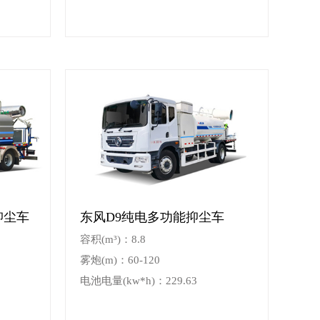
抑尘车
东风D9纯电多功能抑尘车
容积(m³)：8.8
雾炮(m)：60-120
电池电量(kw*h)：229.63