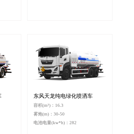
车
东风天龙纯电绿化喷洒车
容积(m³)：16.3
雾炮(m)：30-50
电池电量(kw*h)：282