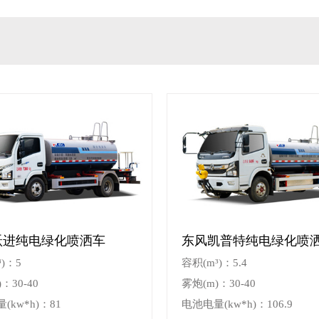
跃进纯电绿化喷洒车
东风凯普特纯电绿化喷
)：5
容积(m³)：5.4
：30-40
雾炮(m)：30-40
(kw*h)：81
电池电量(kw*h)：106.9