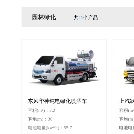
园林绿化
共
15
个产品
东风华神纯电绿化喷洒车
上汽
容积(m³)：2.2
容积(m³
雾炮(m)：30
雾炮(m)
电池电量(kw*h)：55.7
电池电量