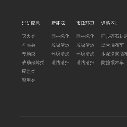
消防应急
新能源
市政环卫
道路养护
灭火类
园林绿化
园林绿化
同步碎石封
举高类
垃圾清运
垃圾清运
沥青洒布车
专勤类
环境清洗
环境清洗
水泥净浆洒
战勤保障类
道路清扫
道路清扫
防撞缓冲车
应急类
警用类